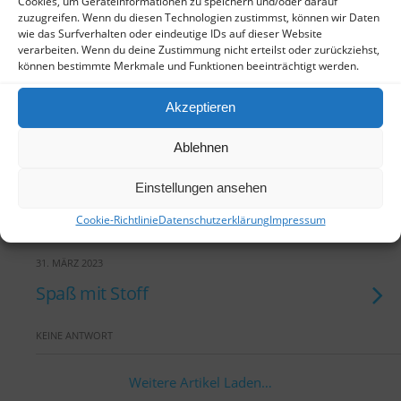
Cookies, um Geräteinformationen zu speichern und/oder darauf
Kirschkunst OpenAir an
zuzugreifen. Wenn du diesen Technologien zustimmst, können wir Daten
Staffeleien
wie das Surfverhalten oder eindeutige IDs auf dieser Website
verarbeiten. Wenn du deine Zustimmung nicht erteilst oder zurückziehst,
können bestimmte Merkmale und Funktionen beeinträchtigt werden.
KEINE ANTWORT
Akzeptieren
31. MÄRZ 2023
Ablehnen
Café Rosarot im Hof des
Frauenmuseums
Einstellungen ansehen
KEINE ANTWORT
Cookie-Richtlinie
Datenschutzerklärung
Impressum
31. MÄRZ 2023
Spaß mit Stoff
KEINE ANTWORT
Weitere Artikel Laden…