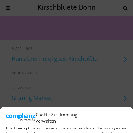
Kirschbluete Bonn
8. APRIL 2023
Kunstbrennerei goes Kirschblüte
KEINE ANTWORT
31. MÄRZ 2023
Sharing Market
KEINE ANTWORT
Cookie-Zustimmung
verwalten
31. MÄRZ 2023
Um dir ein optimales Erlebnis zu bieten, verwenden wir Technologien wie