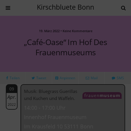
Kirschbluete Bonn
19. März 2022 • Keine Kommentare
„Café-Oase“ Im Hof Des
Frauenmuseums
Teilen
Tweet
Anpinnen
Mail
SMS
09
Musik: Bluegrass Guerillas
Apr.
und Kuchen und Waffeln.
2022
14:00 - 17:00 Uhr
Innenhof Frauenmuseum
Im Krausfeld 10 53111 Bonn