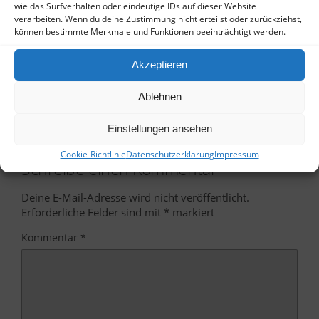
wie das Surfverhalten oder eindeutige IDs auf dieser Website
verarbeiten. Wenn du deine Zustimmung nicht erteilst oder zurückziehst,
können bestimmte Merkmale und Funktionen beeinträchtigt werden.
Vorheriger Beitrag
Nächster Beitrag
Akzeptieren
Krönung Der
Osterferienworkshop In
Kirschblütenprinzessin
KinderAtelier Im
Ablehnen
Frauenmuseum
Einstellungen ansehen
Cookie-Richtlinie
Datenschutzerklärung
Impressum
Schreibe einen Kommentar
Deine E-Mail-Adresse wird nicht veröffentlicht.
Erforderliche Felder sind mit
*
markiert
Kommentar
*