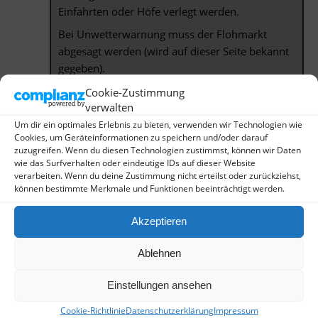
Einfahrten oder Höfe verlegt werden.
Bei Unwetterwarnung muss der Flohmarkt
abgesagt werden (wird auf dieser Seite bekannt
gegeben).
Cookie-Zustimmung
Die für den Flohmarkt
verwalten
vorgesehenen
Um dir ein optimales Erlebnis zu bieten, verwenden wir Technologien wie
Straßen(abschnitte) sind:
Cookies, um Geräteinformationen zu speichern und/oder darauf
zuzugreifen. Wenn du diesen Technologien zustimmst, können wir Daten
wie das Surfverhalten oder eindeutige IDs auf dieser Website
Breitestraße (von Maxstraße bis
verarbeiten. Wenn du deine Zustimmung nicht erteilst oder zurückziehst,
Kölnstraße),
können bestimmte Merkmale und Funktionen beeinträchtigt werden.
Maxstraße
Akzeptieren
Vorgebirgsstraße (von Heer- bis
Adolfstraße)
Ablehnen
Wolfstraße,
Dorotheenstraße, (von Breitestraße bis
Einstellungen ansehen
Adolfstraße),
Cookie-Richtlinie
Datenschutzerklärung
Impressum
Heerstraße (von Maxstraße bis