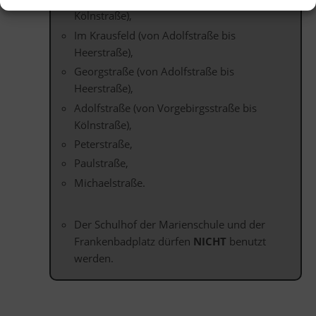
Kölnstraße),
Im Krausfeld (von Adolfstraße bis
Heerstraße),
Georgstraße (von Adolfstraße bis
Heerstraße),
Adolfstraße (von Vorgebirgsstraße bis
Kölnstraße),
Peterstraße,
Paulstraße,
Michaelstraße.
Der Schulhof der Marienschule und der
Frankenbadplatz dürfen
NICHT
benutzt
werden.