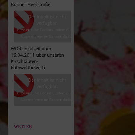
Bonner Heerstraße.
Der Inhalt ist nicht
verfügbar.
Bitte erlaube Cookies, indem du auf
Übernehmen im Banner klickst.
WDR Lokalzeit vom
16.04.2011 über unseren
Kirschblüten-
Fotowettbewerb
Der Inhalt ist nicht
verfügbar.
Bitte erlaube Cookies, indem du auf
Übernehmen im Banner klickst.
WETTER