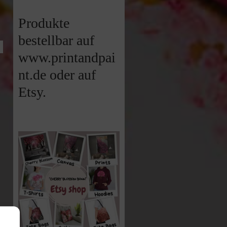
Produkte
bestellbar auf
www.printandpai
nt.de oder auf
Etsy.