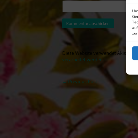
Um 
Ger
Tec
auf
zur
Diese Website verwendet Akismet,
verarbeitet werden.
←
Previous Post