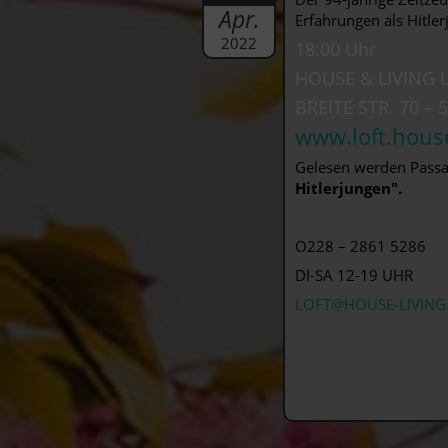
Apr.
Erfahrungen als Hitler
2022
18:00 Uhr
HOUSE & LIVING 
BREITE STR. 70 –
www.loft.house
Gelesen werden Passa
Hitlerjungen".
O228 – 2861 5286
DI-SA 12-19 UHR
LOFT@HOUSE-LIVING