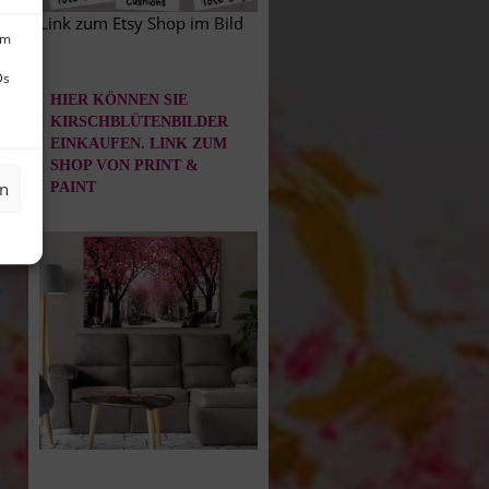
Link zum Etsy Shop im Bild
um
Ds
HIER KÖNNEN SIE
KIRSCHBLÜTENBILDER
EINKAUFEN. LINK ZUM
SHOP VON PRINT &
en
PAINT
→