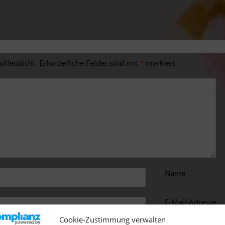
ffentlicht.
Erforderliche Felder sind mit
*
markiert
Name
E-Mail-Adresse
Cookie-Zustimmung verwalten