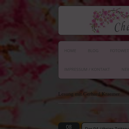
HOME
BLOG
FOTOWET
IMPRESSUM / KONTAKT
NE
Lesung mit Gerhard Kraemer
17. MÄRZ 2022 13:29
\
LEAVE A COMMENT
\
BY
08
Der 94-jährige Zeitze