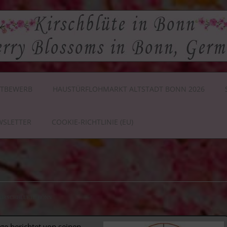
TBEWERB
HAUSTÜRFLOHMARKT ALTSTADT BONN 2026
WSLETTER
COOKIE-RICHTLINIE (EU)
KIRSCHBLUETE BONN
uge berichtet von seinen