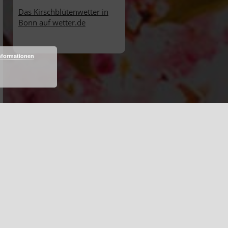
Das Kirschblütenwetter in
Bonn auf wetter.de
nformationen