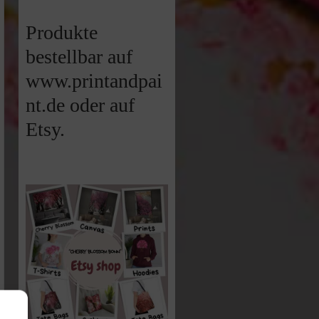
Produkte
bestellbar auf
www.printandpai
nt.de oder auf
Etsy.