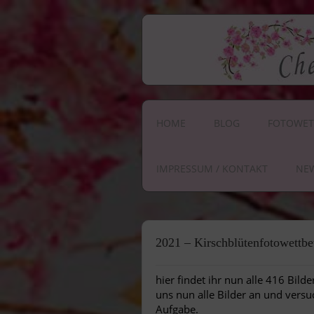
HOME
BLOG
FOTOWET
IMPRESSUM / KONTAKT
NE
2021 – Kirschblütenfotowettb
hier findet ihr nun alle 416 Bil
uns nun alle Bilder an und versu
Aufgabe.