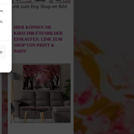
Link zum Etsy Shop im Bild
um
Ds
HIER KÖNNEN SIE
KIRSCHBLÜTENBILDER
EINKAUFEN. LINK ZUM
SHOP VON PRINT &
en
PAINT