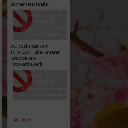
Bonner Heerstraße.
Der Inhalt ist nicht
verfügbar.
Bitte erlaube Cookies, indem du auf
Übernehmen im Banner klickst.
WDR Lokalzeit vom
16.04.2011 über unseren
Kirschblüten-
Fotowettbewerb
Der Inhalt ist nicht
verfügbar.
Bitte erlaube Cookies, indem du auf
Übernehmen im Banner klickst.
WETTER