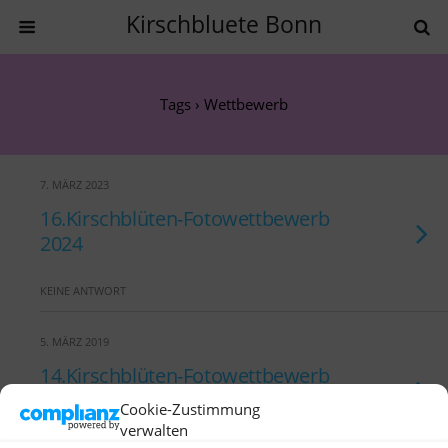
Kirschbluete Bonn
Tags › Wettbewerb
7. MÄRZ 2023
16.Kirschblüten-Fotowettbewerb
2024
KEINE ANTWORT
5. MÄRZ 2019
14.Kirschblüten-Fotowettbewerb
2022
Cookie-Zustimmung
verwalten