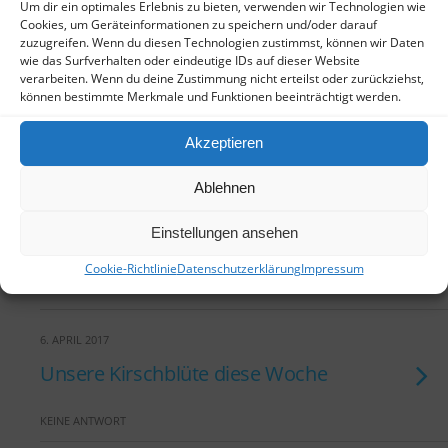
KEINE ANTWORT
Um dir ein optimales Erlebnis zu bieten, verwenden wir Technologien wie
Cookies, um Geräteinformationen zu speichern und/oder darauf
zuzugreifen. Wenn du diesen Technologien zustimmst, können wir Daten
20. JULI 2017
wie das Surfverhalten oder eindeutige IDs auf dieser Website
verarbeiten. Wenn du deine Zustimmung nicht erteilst oder zurückziehst,
2017- Kirschblüten-
können bestimmte Merkmale und Funktionen beeinträchtigt werden.
Fotowettbewerb die Besten
Akzeptieren
KEINE ANTWORT
Ablehnen
10. APRIL 2017
Einstellungen ansehen
Es rieselt….!!! Montag, 10.04.17
Cookie-Richtlinie
Datenschutzerklärung
Impressum
6 ANTWORTEN
6. APRIL 2017
Unsere Kirschblüte diese Woche
KEINE ANTWORT