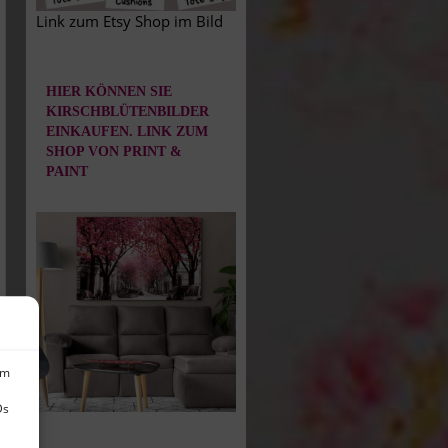
Link zum Etsy Shop im Bild
HIER KÖNNEN SIE
KIRSCHBLÜTENBILDER
EINKAUFEN. LINK ZUM
SHOP VON PRINT &
PAINT
um
Ds