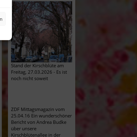
en
Stand der Kirschblüte am
Freitag, 27.03.2026 - Es ist
noch nicht soweit
ZDF Mittagsmagazin vom
25.04.16 Ein wunderschöner
Bericht von Andrea Budke
über unsere
Kirschblütenallee in der