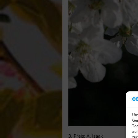
Um 
Ger
Tec
auf
3. Preis: A. Isaak
zur