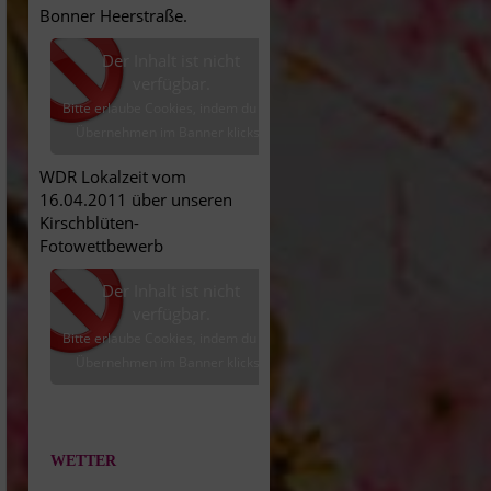
Bonner Heerstraße.
Der Inhalt ist nicht
verfügbar.
Bitte erlaube Cookies, indem du auf
Übernehmen im Banner klickst.
WDR Lokalzeit vom
16.04.2011 über unseren
Kirschblüten-
Fotowettbewerb
Der Inhalt ist nicht
verfügbar.
Bitte erlaube Cookies, indem du auf
Übernehmen im Banner klickst.
WETTER