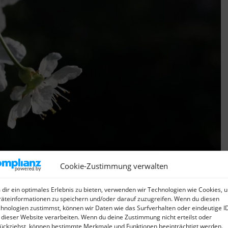
Cookie-Zustimmung verwalten
dir ein optimales Erlebnis zu bieten, verwenden wir Technologien wie Cookies, 
äteinformationen zu speichern und/oder darauf zuzugreifen. Wenn du diesen
hnologien zustimmst, können wir Daten wie das Surfverhalten oder eindeutige I
 dieser Website verarbeiten. Wenn du deine Zustimmung nicht erteilst oder
ückziehst, können bestimmte Merkmale und Funktionen beeinträchtigt werden.