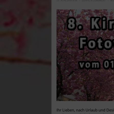
23. JUNI 2016 9:58
\
LEAVE A COMMENT
\
B
Ihr Lieben, nach Urlaub und De