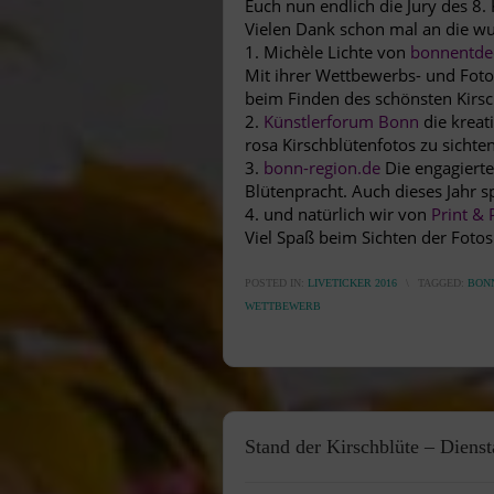
Euch nun endlich die Jury des 8.
Vielen Dank schon mal an die wu
1.
Michèle Lichte
von
bonnentde
Mit ihrer Wettbewerbs- und Foto
beim Finden des schönsten Kirsc
2.
Künstlerforum Bonn
die kreat
rosa Kirschblütenfotos zu sichten
3.
bonn-region.de
Die engagierte
Blütenpracht. Auch dieses Jahr 
4. und natürlich wir von
Print &
Viel Spaß beim Sichten der Fotos
POSTED IN:
LIVETICKER 2016
\
TAGGED:
BON
WETTBEWERB
Stand der Kirschblüte – Dienst