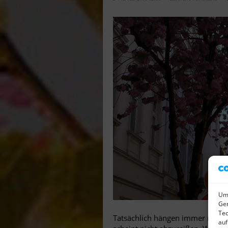
Um 
Ger
Tec
Tatsächlich hängen immer noch
auf