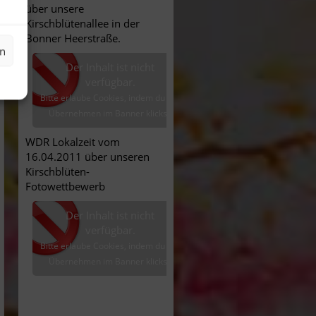
über unsere
Kirschblütenallee in der
Bonner Heerstraße.
en
Der Inhalt ist nicht
verfügbar.
Bitte erlaube Cookies, indem du auf
Übernehmen im Banner klickst.
WDR Lokalzeit vom
16.04.2011 über unseren
Kirschblüten-
Fotowettbewerb
Der Inhalt ist nicht
verfügbar.
Bitte erlaube Cookies, indem du auf
Übernehmen im Banner klickst.