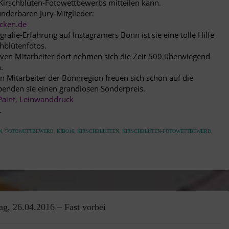
 Kirschblüten-Fotowettbewerbs mitteilen kann.
nderbaren Jury-Mitglieder:
cken.de
grafie-Erfahrung auf
Instagramers Bonn
ist sie eine tolle Hilfe
hblütenfotos.
iven Mitarbeiter dort nehmen sich die Zeit 500 überwiegend
.
n Mitarbeiter der Bonnregion freuen sich schon auf die
spenden sie einen grandiosen Sonderpreis.
 Paint, Leinwanddruck
.
N
,
FOTOWETTBEWERB
,
KIBO16
,
KIRSCHBLUETEN
,
KIRSCHBLÜTEN-FOTOWETTBEWERB
,
ag, 26.04.2016 – Fast vorbei