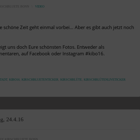
RSCHBLUETE BONN
\
VIDEO
se schöne Zeit geht einmal vorbei… Aber es gibt auch jetzt noch
Zeigt uns doch Eure schönsten Fotos. Entweder als
entaren, auf Facebook oder Instagram #kibo16.
TADT
,
KIBO16
,
KIRSCHBLUETENTICKER
,
KIRSCHBLÜTE
,
KIRSCHBLÜTENLIVETICKER
g, 24.4.16
BY
KIRSCHBLUETE BONN