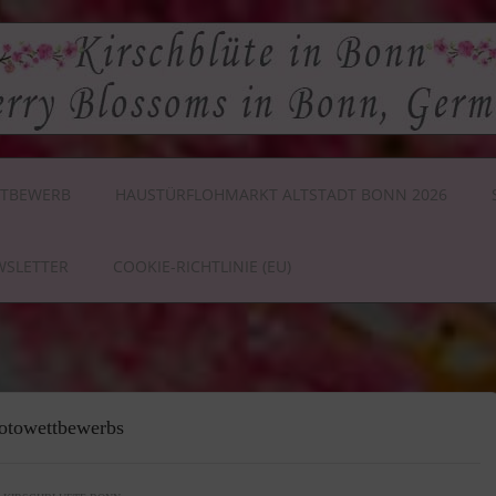
TBEWERB
HAUSTÜRFLOHMARKT ALTSTADT BONN 2026
WSLETTER
COOKIE-RICHTLINIE (EU)
Fotowettbewerbs