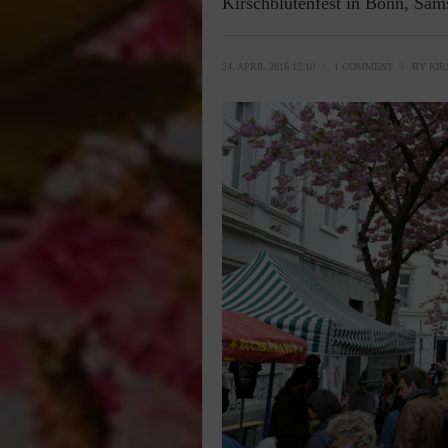
Kirschblütenfest in Bonn, Sam
24. APRIL 2016 12:10
\
1 COMMENT
\
BY
KIR