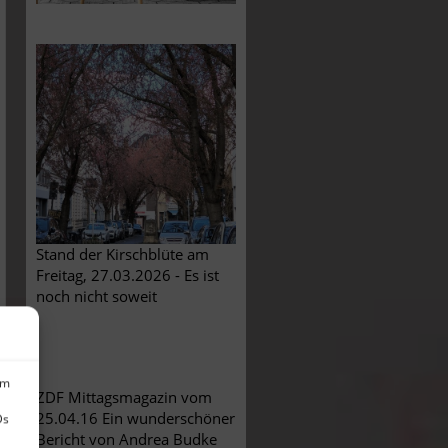
Stand der Kirschblüte am
Freitag, 27.03.2026 - Es ist
noch nicht soweit
um
ZDF Mittagsmagazin vom
25.04.16 Ein wunderschöner
Ds
Bericht von Andrea Budke