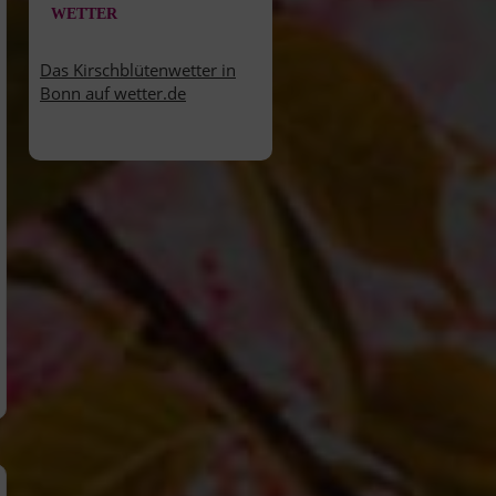
WETTER
Das Kirschblütenwetter in
Bonn auf wetter.de