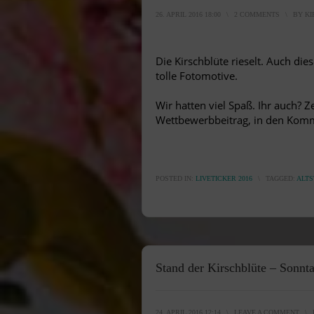
26. APRIL 2016 18:00
\
2 COMMENTS
\
BY
KI
Die Kirschblüte rieselt. Auch die
tolle Fotomotive.
Wir hatten viel Spaß. Ihr auch? 
Wettbewerbbeitrag, in den Komm
POSTED IN:
LIVETICKER 2016
\
TAGGED:
ALTS
Stand der Kirschblüte – Sonnta
24. APRIL 2016 12:14
\
LEAVE A COMMENT
\