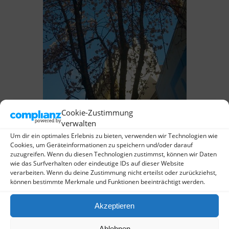
Weiße Kirschblüte in der Wolfstraße
Cookie-Zustimmung
verwalten
Um dir ein optimales Erlebnis zu bieten, verwenden wir Technologien wie
Cookies, um Geräteinformationen zu speichern und/oder darauf
zuzugreifen. Wenn du diesen Technologien zustimmst, können wir Daten
wie das Surfverhalten oder eindeutige IDs auf dieser Website
verarbeiten. Wenn du deine Zustimmung nicht erteilst oder zurückziehst,
können bestimmte Merkmale und Funktionen beeinträchtigt werden.
Akzeptieren
Ablehnen