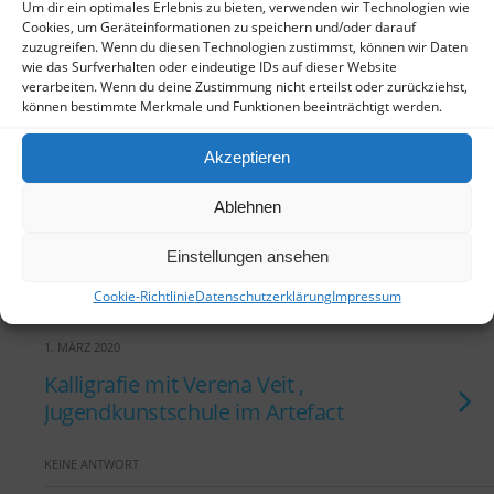
KEINE ANTWORT
Um dir ein optimales Erlebnis zu bieten, verwenden wir Technologien wie
Cookies, um Geräteinformationen zu speichern und/oder darauf
zuzugreifen. Wenn du diesen Technologien zustimmst, können wir Daten
4. MÄRZ 2020
wie das Surfverhalten oder eindeutige IDs auf dieser Website
verarbeiten. Wenn du deine Zustimmung nicht erteilst oder zurückziehst,
Haiku-Lesung
können bestimmte Merkmale und Funktionen beeinträchtigt werden.
KEINE ANTWORT
Akzeptieren
4. MÄRZ 2020
Ablehnen
Goldjunge – Lesung
Einstellungen ansehen
KEINE ANTWORT
Cookie-Richtlinie
Datenschutzerklärung
Impressum
1. MÄRZ 2020
Kalligrafie mit Verena Veit ,
Jugendkunstschule im Artefact
KEINE ANTWORT