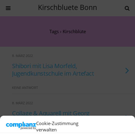
Kirschbluete Bonn
Tags › Kirschblüte
8. MÄRZ 2022
Shibori mit Lisa Morfeld,
Jugendkunstschule im Artefact
KEINE ANTWORT
8. MÄRZ 2022
Collage & Aquarell mit Georg
Cevales
Cookie-Zustimmung
verwalten