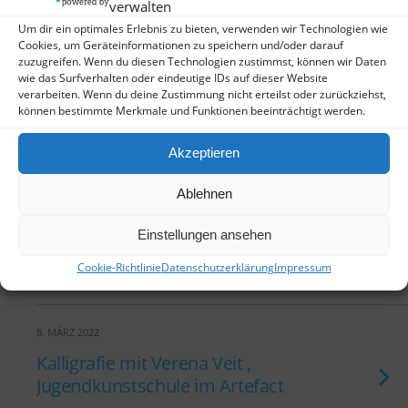
verwalten
KEINE ANTWORT
Um dir ein optimales Erlebnis zu bieten, verwenden wir Technologien wie
Cookies, um Geräteinformationen zu speichern und/oder darauf
zuzugreifen. Wenn du diesen Technologien zustimmst, können wir Daten
7. MÄRZ 2023
wie das Surfverhalten oder eindeutige IDs auf dieser Website
verarbeiten. Wenn du deine Zustimmung nicht erteilst oder zurückziehst,
Haiku-Lesung
können bestimmte Merkmale und Funktionen beeinträchtigt werden.
KEINE ANTWORT
Akzeptieren
8. MÄRZ 2022
Ablehnen
Kirschblüten aus Papier mit
Einstellungen ansehen
Lukas Thein
Cookie-Richtlinie
Datenschutzerklärung
Impressum
KEINE ANTWORT
8. MÄRZ 2022
Kalligrafie mit Verena Veit ,
Jugendkunstschule im Artefact