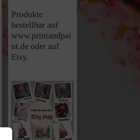
Produkte
bestellbar auf
www.printandpai
nt.de oder auf
Etsy.