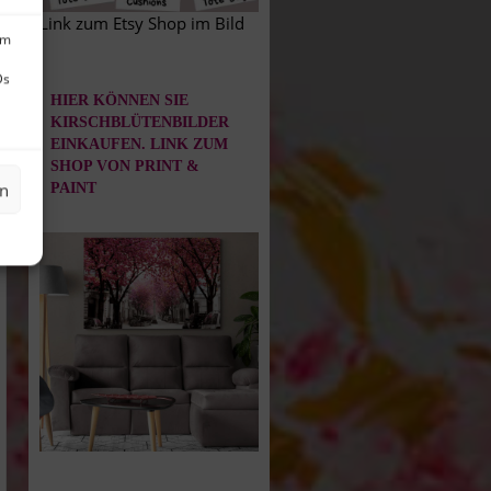
Link zum Etsy Shop im Bild
um
Ds
HIER KÖNNEN SIE
KIRSCHBLÜTENBILDER
EINKAUFEN. LINK ZUM
SHOP VON PRINT &
en
PAINT