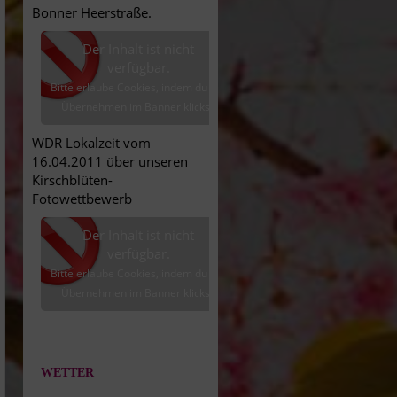
Bonner Heerstraße.
Der Inhalt ist nicht
verfügbar.
Bitte erlaube Cookies, indem du auf
Übernehmen im Banner klickst.
WDR Lokalzeit vom
16.04.2011 über unseren
Kirschblüten-
Fotowettbewerb
Der Inhalt ist nicht
verfügbar.
Bitte erlaube Cookies, indem du auf
Übernehmen im Banner klickst.
WETTER