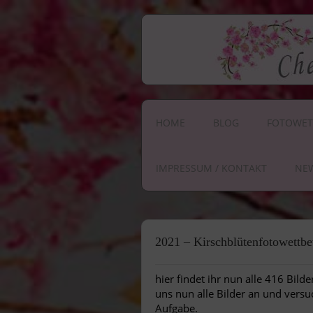
HOME
BLOG
FOTOWET
IMPRESSUM / KONTAKT
NE
2021 – Kirschblütenfotowettb
hier findet ihr nun alle 416 Bil
uns nun alle Bilder an und versu
Aufgabe.