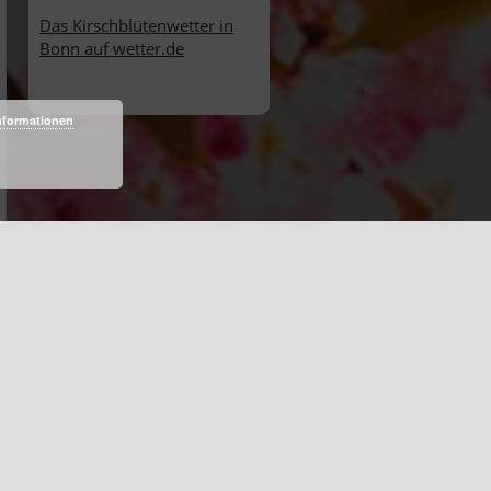
Das Kirschblütenwetter in
Bonn auf wetter.de
nformationen