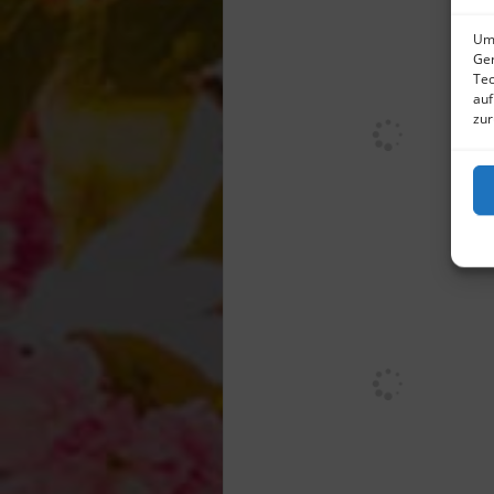
Um 
Ger
Tec
auf
zur