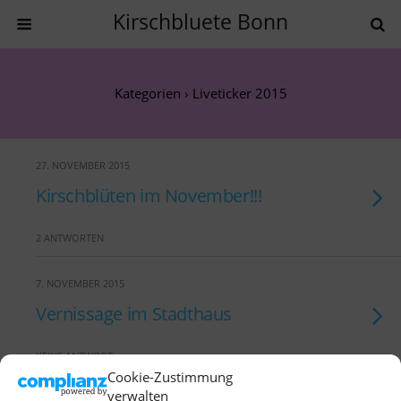
Kirschbluete Bonn
Kategorien ›
Liveticker 2015
27. NOVEMBER 2015
Kirschblüten im November!!!
2 ANTWORTEN
7. NOVEMBER 2015
Vernissage im Stadthaus
KEINE ANTWORT
Cookie-Zustimmung
verwalten