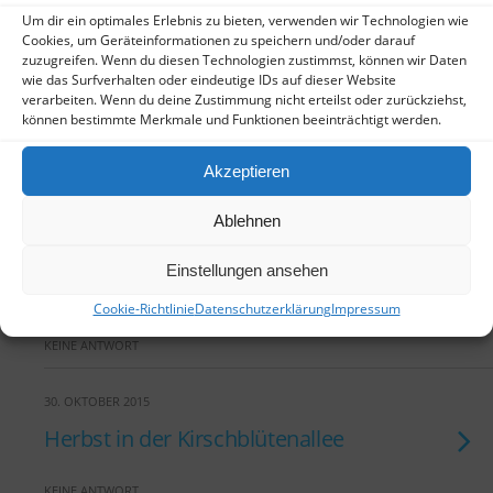
6. NOVEMBER 2015
Um dir ein optimales Erlebnis zu bieten, verwenden wir Technologien wie
Heute, Vernissage der
Cookies, um Geräteinformationen zu speichern und/oder darauf
zuzugreifen. Wenn du diesen Technologien zustimmst, können wir Daten
Kirschblüten-Ausstellung im
wie das Surfverhalten oder eindeutige IDs auf dieser Website
Stadthaus
verarbeiten. Wenn du deine Zustimmung nicht erteilst oder zurückziehst,
können bestimmte Merkmale und Funktionen beeinträchtigt werden.
KEINE ANTWORT
Akzeptieren
30. OKTOBER 2015
Ablehnen
Aufbau der Kirschblüten-
Ausstellung im Stadthaus-Foyer
Einstellungen ansehen
in Bonn
Cookie-Richtlinie
Datenschutzerklärung
Impressum
KEINE ANTWORT
30. OKTOBER 2015
Herbst in der Kirschblütenallee
KEINE ANTWORT