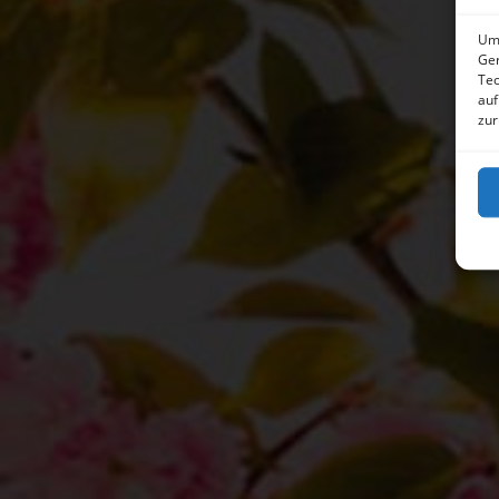
Um 
Ger
Tec
auf
zur