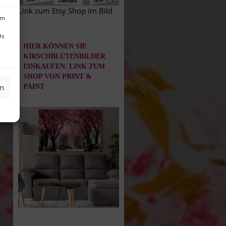
Link zum Etsy Shop im Bild
um
Ds
HIER KÖNNEN SIE
KIRSCHBLÜTENBILDER
EINKAUFEN. LINK ZUM
SHOP VON PRINT &
en
PAINT