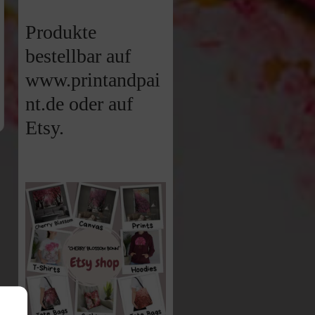
Produkte
bestellbar auf
www.printandpai
nt.de oder auf
Etsy.