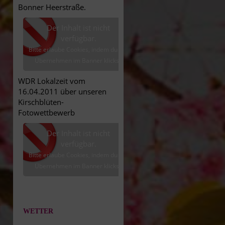
Bonner Heerstraße.
Der Inhalt ist nicht
verfügbar.
Bitte erlaube Cookies, indem du auf
Übernehmen im Banner klickst.
WDR Lokalzeit vom
16.04.2011 über unseren
Kirschblüten-
Fotowettbewerb
Der Inhalt ist nicht
verfügbar.
Bitte erlaube Cookies, indem du auf
Übernehmen im Banner klickst.
WETTER