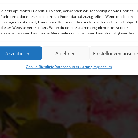
dir ein optimales Erlebnis zu bieten, verwenden wir Technologien wie Cookies, 
äteinformationen zu speichern und/oder darauf zuzugreifen. Wenn du diesen
hnologien zustimmst, können wir Daten wie das Surfverhalten oder eindeutige I
 dieser Website verarbeiten. Wenn du deine Zustimmung nicht erteilst oder
ückziehst, können bestimmte Merkmale und Funktionen beeinträchtigt werden.
Akzeptieren
Ablehnen
Einstellungen anseh
Cookie-Richtlinie
Datenschutzerklärung
Impressum