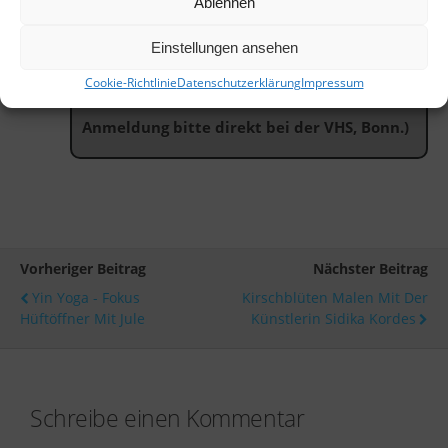
Ablehnen
(Bitte beachten Sie auch die offizielle VHS-
Führung mit Brigitte Denkel am 12.4. (
in
Einstellungen ansehen
englischer Sprache
) und am 13.04.2018 (auf
Cookie-Richtlinie
Datenschutzerklärung
Impressum
Deutsch
).
Anmeldung bitte direkt bei der VHS, Bonn.)
Vorheriger Beitrag
Nächster Beitrag
Yin Yoga - Fokus
Kirschblüten Malen Mit Der
Hüftöffner Mit Jule
Künstlerin Sidika Kordes
Schreibe einen Kommentar