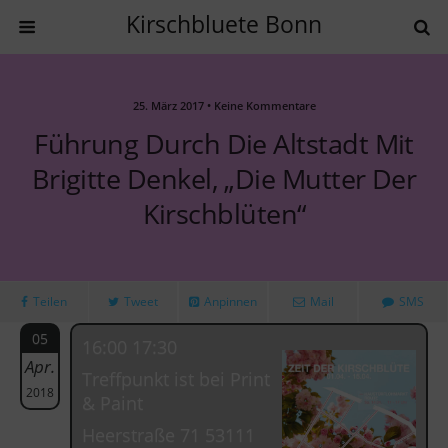
Kirschbluete Bonn
25. März 2017 • Keine Kommentare
Führung Durch Die Altstadt Mit
Brigitte Denkel, „die Mutter Der
Kirschblüten“
Teilen
Tweet
Anpinnen
Mail
SMS
05
16:00 17:30
Apr.
Treffpunkt ist bei Print
2018
& Paint
Heerstraße 71 53111