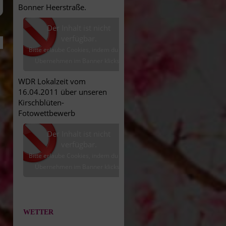
Bonner Heerstraße.
Der Inhalt ist nicht
verfügbar.
Bitte erlaube Cookies, indem du auf
Übernehmen im Banner klickst.
WDR Lokalzeit vom
16.04.2011 über unseren
Kirschblüten-
Fotowettbewerb
Der Inhalt ist nicht
verfügbar.
Bitte erlaube Cookies, indem du auf
Übernehmen im Banner klickst.
WETTER