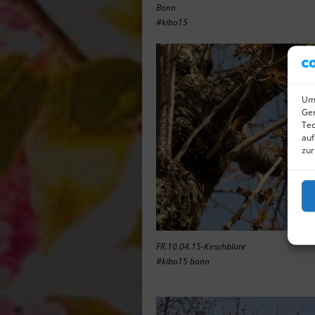
Bonn
#kibo15
Um 
Ger
Tec
auf
zur
FR.10.04.15-Kirschblüte
#kibo15 bonn