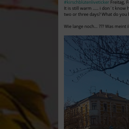
#‎
kirschblütenliveticker‬
Freitag, 
It is still warm ….. i don´t know
two or three days? What do you 
Wie lange noch… ??? Was meint i