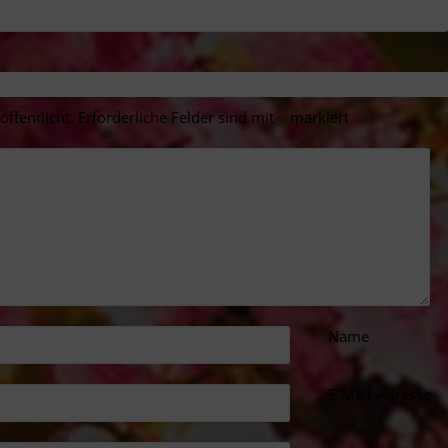
ffentlicht.
Erforderliche Felder sind mit
*
markiert
Name
E-Mail-Adresse