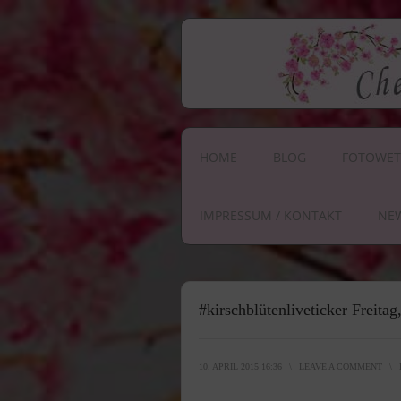
HOME
BLOG
FOTOWET
IMPRESSUM / KONTAKT
NE
#kirschblütenliveticker Freita
10. APRIL 2015 16:36
\
LEAVE A COMMENT
\