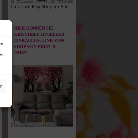
Link zum Etsy Shop im Bild
HIER KÖNNEN SIE
KIRSCHBLÜTENBILDER
EINKAUFEN. LINK ZUM
um
SHOP VON PRINT &
PAINT
Ds
en