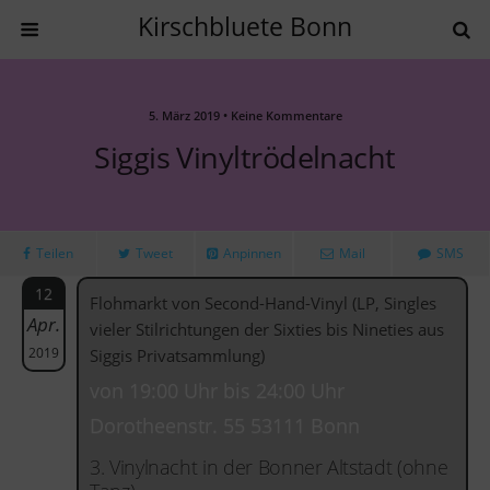
Kirschbluete Bonn
5. März 2019 • Keine Kommentare
Siggis Vinyltrödelnacht
Teilen
Tweet
Anpinnen
Mail
SMS
12
Flohmarkt von Second-Hand-Vinyl (LP, Singles
Apr.
vieler Stilrichtungen der Sixties bis Nineties aus
2019
Siggis Privatsammlung)
von 19:00 Uhr bis 24:00 Uhr
Dorotheenstr. 55 53111 Bonn
3. Vinylnacht in der Bonner Altstadt (ohne