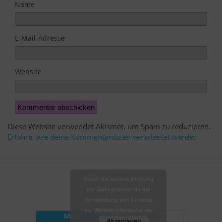
Name
E-Mail-Adresse
Website
Diese Website verwendet Akismet, um Spam zu reduzieren.
Erfahre, wie deine Kommentardaten verarbeitet werden.
Durch die weitere Nutzung
der Seite stimmst du der
Zum Seitenanfang
Verwendung von Cookies
zu.
Weitere Informationen
Mobil
Desktop
Akzeptieren