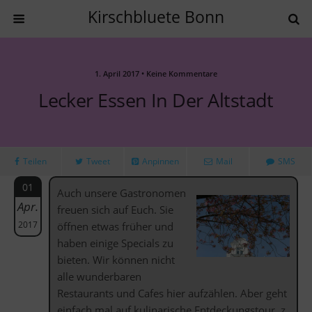
Kirschbluete Bonn
1. April 2017 • Keine Kommentare
Lecker Essen In Der Altstadt
Teilen
Tweet
Anpinnen
Mail
SMS
01
Auch unsere Gastronomen
Apr.
freuen sich auf Euch. Sie
2017
öffnen etwas früher und
haben einige Specials zu
bieten. Wir können nicht
alle wunderbaren
Restaurants und Cafes hier aufzählen. Aber geht
einfach mal auf kulinarische Entdeckungstour. z.