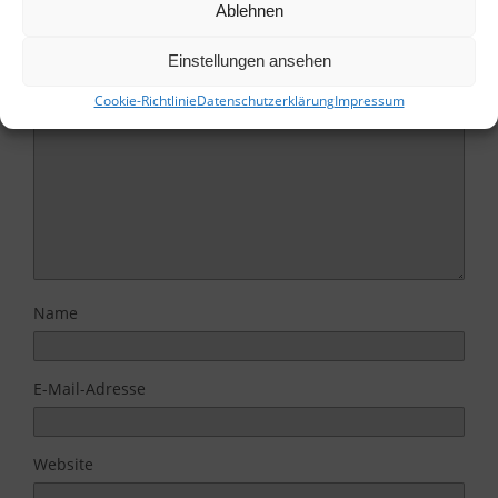
Ablehnen
Deine E-Mail-Adresse wird nicht veröffentlicht.
Erforderliche Felder sind mit
*
markiert
Einstellungen ansehen
Kommentar
*
Cookie-Richtlinie
Datenschutzerklärung
Impressum
Name
E-Mail-Adresse
Website