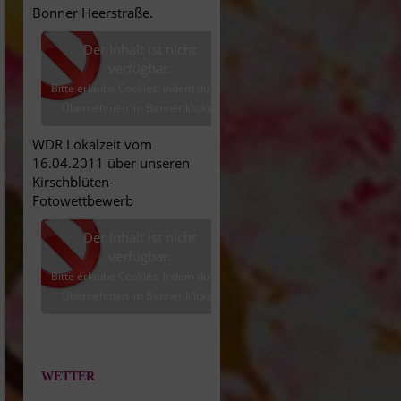
Bonner Heerstraße.
Der Inhalt ist nicht
verfügbar.
Bitte erlaube Cookies, indem du auf
Übernehmen im Banner klickst.
WDR Lokalzeit vom
16.04.2011 über unseren
Kirschblüten-
Fotowettbewerb
Der Inhalt ist nicht
verfügbar.
Bitte erlaube Cookies, indem du auf
Übernehmen im Banner klickst.
WETTER