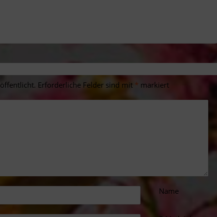
ffentlicht.
Erforderliche Felder sind mit
*
markiert
Name