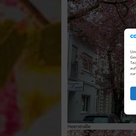
Um 
Ger
Tec
auf
zur
Heerstraße