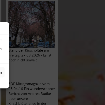
um
Ds
Stand der Kirschblüte am
Freitag, 27.03.2026 - Es ist
noch nicht soweit
en
ZDF Mittagsmagazin vom
25.04.16 Ein wunderschöner
Bericht von Andrea Budke
über unsere
Kirschblütenallee in der