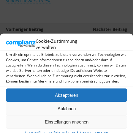
shaded-flowers-trees/
Vorheriger Beitrag
Nächster Beitrag
Der Sommer In Der
Kleine Ausstellung Im Max-
Cookie-Zustimmung
Kirschblüten-Allee In Bonn
Hostel Bonn
verwalten
Um dir ein optimales Erlebnis zu bieten, verwenden wir Technologien wie
Cookies, um Geräteinformationen zu speichern und/oder darauf
zuzugreifen. Wenn du diesen Technologien zustimmst, können wir Daten
wie das Surfverhalten oder eindeutige IDs auf dieser Website
Schreibe einen Kommentar
verarbeiten. Wenn du deine Zustimmung nicht erteilst oder zurückziehst,
können bestimmte Merkmale und Funktionen beeinträchtigt werden.
Deine E-Mail-Adresse wird nicht veröffentlicht.
Erforderliche Felder sind mit
*
markiert
Akzeptieren
Kommentar
*
Ablehnen
Einstellungen ansehen
Cookie-Richtlinie
Datenschutzerklärung
Impressum