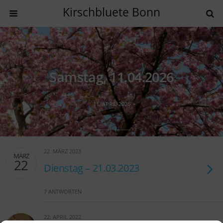
Kirschbluete Bonn
Samstag, 11.04.2026
11. APRIL 2026
22. MÄRZ 2023
MÄRZ
22
Dienstag – 21.03.2023
7 ANTWORTEN
22. APRIL 2022