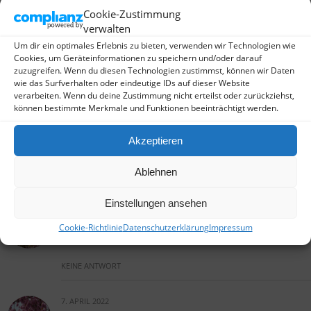
Freitag, 22.04.2022 – Es ist vorbei
Cookie-Zustimmung
verwalten
Um dir ein optimales Erlebnis zu bieten, verwenden wir Technologien wie
KEINE ANTWORT
Cookies, um Geräteinformationen zu speichern und/oder darauf
zuzugreifen. Wenn du diesen Technologien zustimmst, können wir Daten
wie das Surfverhalten oder eindeutige IDs auf dieser Website
19. APRIL 2022
verarbeiten. Wenn du deine Zustimmung nicht erteilst oder zurückziehst,
Dienstag – 19.04.2022 Immer
können bestimmte Merkmale und Funktionen beeinträchtigt werden.
noch da, aber nicht mehr so
strahlend
Akzeptieren
Ablehnen
KEINE ANTWORT
Einstellungen ansehen
14. APRIL 2022
Cookie-Richtlinie
Datenschutzerklärung
Impressum
Donnerstag – 14.04.2022
KEINE ANTWORT
7. APRIL 2022