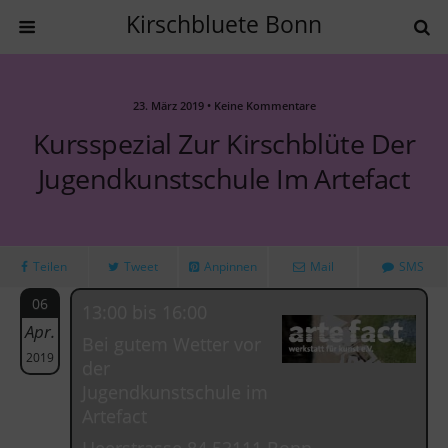
Kirschbluete Bonn
23. März 2019 • Keine Kommentare
Kursspezial Zur Kirschblüte Der
Jugendkunstschule Im Artefact
Teilen
Tweet
Anpinnen
Mail
SMS
06
13:00 bis 16:00
Apr.
Bei gutem Wetter vor
2019
der
Jugendkunstschule im
Artefact