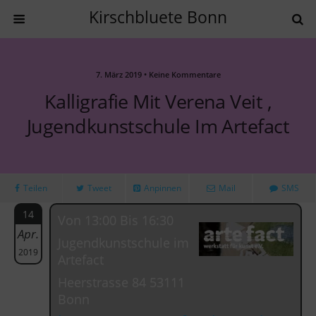
Kirschbluete Bonn
7. März 2019 • Keine Kommentare
Kalligrafie Mit Verena Veit ,
Jugendkunstschule Im Artefact
Teilen
Tweet
Anpinnen
Mail
SMS
14
Von 13:00 Bis 16:30
Apr.
Jugendkunstschule im
2019
Artefact
Heerstrasse 84 53111
Bonn