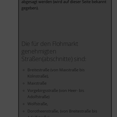
abgesagt werden (wird auf dieser Seite bekannt
gegeben).
Die für den Flohmarkt
genehmigten
Straßen(abschnitte) sind:
Breitestraße (von Maxstraße bis
Kölnstraße),
Maxstraße
Vorgebirgsstraße (von Heer- bis
Adolfstraße)
Wolfstraße,
Dorotheenstraße, (von Breitestraße bis