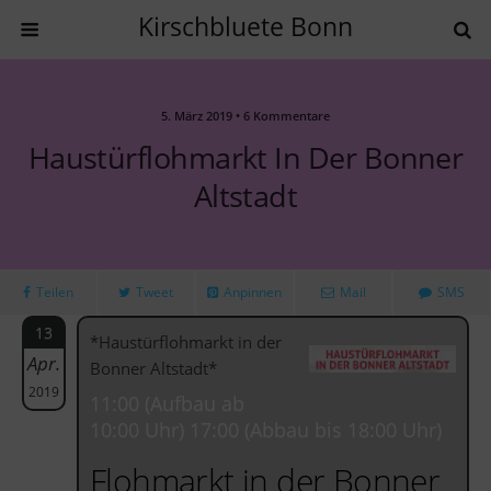
Kirschbluete Bonn
5. März 2019 • 6 Kommentare
Haustürflohmarkt In Der Bonner
Altstadt
Teilen
Tweet
Anpinnen
Mail
SMS
13
*Haustürflohmarkt in der
Apr.
Bonner Altstadt*
2019
11:00 (Aufbau ab
10:00 Uhr) 17:00 (Abbau bis 18:00 Uhr)
Flohmarkt in der Bonner