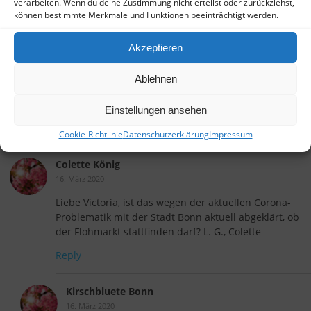
verarbeiten. Wenn du deine Zustimmung nicht erteilst oder zurückziehst,
können bestimmte Merkmale und Funktionen beeinträchtigt werden.
Akzeptieren
Vorheriger Beitrag
Nächster Beitrag
Ablehnen
Rosé Sekt Im Platzhirsch
14.Kirschblüten-
Bonn
Fotowettbewerb 2022
Einstellungen ansehen
Cookie-Richtlinie
Datenschutzerklärung
Impressum
6 Antworten
Colette König
16. März 2020
Liebe Victoria, ist das wegen der aktuellen Corona-
Problematik mit der Stadt Bonn aktuell abgeklärt, ob
der Flohmarkt stattfinden darf? L. G., Colette
Reply
Kirschbluete Bonn
16. März 2020