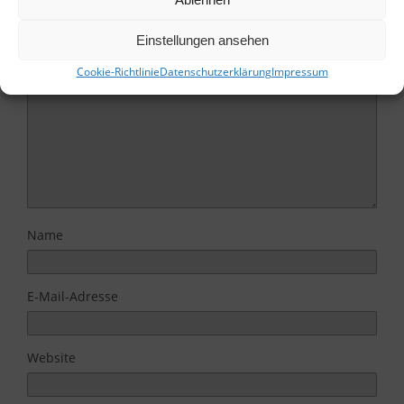
Deine E-Mail-Adresse wird nicht veröffentlicht.
Erforderliche Felder sind mit
*
markiert
Einstellungen ansehen
Kommentar
*
Cookie-Richtlinie
Datenschutzerklärung
Impressum
Name
E-Mail-Adresse
Website