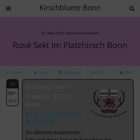
Kirschbluete Bonn
31. März 2018 • Keine Kommentare
Rosé Sekt Im Platzhirsch Bonn
Teilen
Tweet
Anpinnen
Mail
SMS
14
Platzhirsch Bonn
Apr.
Breite Str. 32 53111
2018
Bonn
http://platzhirsch-
bonn.de/
Ein Gläschen kostenlosen
Sekt und etwas Zeit zum Betrachten der