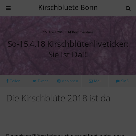
Kirschbluete Bonn
15. April 2018 • 14 Kommentare
So-15.4.18 Kirschblütenliveticker:
Sie Ist Da!!!
Teilen
Tweet
Anpinnen
Mail
SMS
Die Kirschblüte 2018 ist da
Die meisten Blüten haben sich nun geöffnet, wobei noch