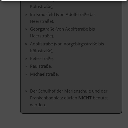
Kölnstraße),
Im Krausfeld (von Adolfstraße bis
Heerstraße),
Georgstraße (von Adolfstraße bis
Heerstraße),
Adolfstraße (von Vorgebirgsstraße bis
Kölnstraße),
Peterstraße,
Paulstraße,
Michaelstraße.
Der Schulhof der Marienschule und der
Frankenbadplatz dürfen
NICHT
benutzt
werden.