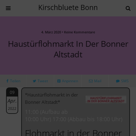
Kirschbluete Bonn
4. März 2020 • Keine Kommentare
Haustürflohmarkt In Der Bonner
Altstadt
Teilen
Tweet
Anpinnen
Mail
SMS
09
*Haustürflohmarkt in der
Apr.
Bonner Altstadt*
2022
11:00 (Aufbau ab
10:00 Uhr) 17:00 (Abbau bis 18:00 Uhr)
Flohmarkt in der Bonner