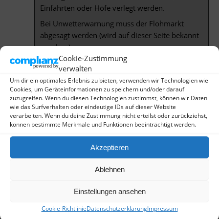
Einfahrten oder Höfe verlegt werden.
Bei Unwetterwarnung muss der Flohmarkt
abgesagt werden (wird auf dieser Seite bekannt
gegeben).
Cookie-Zustimmung
Die für den Flohmarkt
verwalten
vorgesehenen
Um dir ein optimales Erlebnis zu bieten, verwenden wir Technologien wie
Cookies, um Geräteinformationen zu speichern und/oder darauf
Straßen(abschnitte) sind:
zuzugreifen. Wenn du diesen Technologien zustimmst, können wir Daten
wie das Surfverhalten oder eindeutige IDs auf dieser Website
Breitestraße (von Maxstraße bis
verarbeiten. Wenn du deine Zustimmung nicht erteilst oder zurückziehst,
können bestimmte Merkmale und Funktionen beeinträchtigt werden.
Kölnstraße),
Maxstraße
Akzeptieren
Vorgebirgsstraße (von Heer- bis
Adolfstraße)
Ablehnen
Wolfstraße,
Einstellungen ansehen
Dorotheenstraße, (von Breitestraße bis
Adolfstraße),
Cookie-Richtlinie
Datenschutzerklärung
Impressum
Heerstraße (von Maxstraße bis