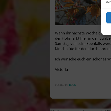
zur
Wenn ihr nächste Woche die Alts
der Flohmarkt hier in den Straßen
Samstag voll sein. Ebenfalls we
Kirschblüte für den durchfahren
Ich wünsche euch ein schönes W
Victoria
POSTED IN:
BLOG