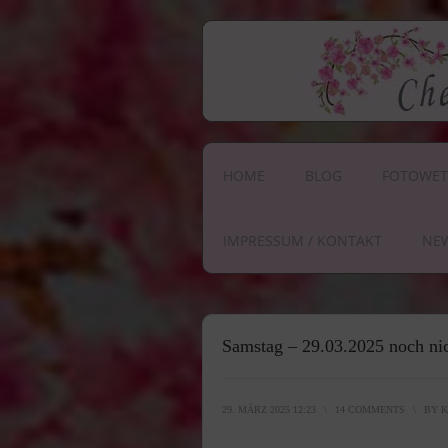
HOME
BLOG
FOTOWET
IMPRESSUM / KONTAKT
NE
Samstag – 29.03.2025 noch nic
29. MÄRZ 2025 12:23
\
14 COMMENTS
\
BY
K