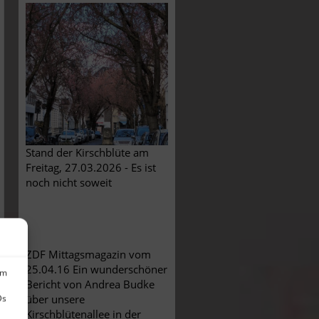
Stand der Kirschblüte am
Freitag, 27.03.2026 - Es ist
noch nicht soweit
ZDF Mittagsmagazin vom
25.04.16 Ein wunderschöner
um
Bericht von Andrea Budke
über unsere
Ds
Kirschblütenallee in der