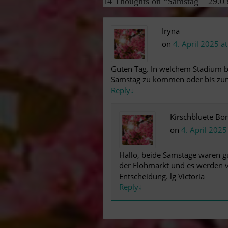
14 Thoughts on “
Samstag – 29.03
Iryna
on
4. April 2025 a
Guten Tag. In welchem ​​Stadium be
Samstag zu kommen oder bis zum
Reply
↓
Kirschbluete Bo
on
4. April 2025
Hallo, beide Samstage wären gu
der Flohmarkt und es werden vie
Entscheidung. lg Victoria
Reply
↓