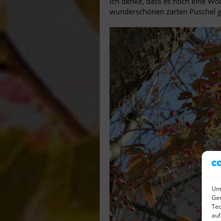
Ich denke, dass es noch eine Wo
wunderschönen zarten Puschel g
Um 
Ger
Tec
auf