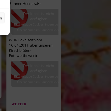
Bonner Heerstraße.
Der Inhalt ist nicht
en
verfügbar.
Bitte erlaube Cookies, indem du auf
Übernehmen im Banner klickst.
WDR Lokalzeit vom
16.04.2011 über unseren
Kirschblüten-
Fotowettbewerb
Der Inhalt ist nicht
verfügbar.
Bitte erlaube Cookies, indem du auf
Übernehmen im Banner klickst.
WETTER