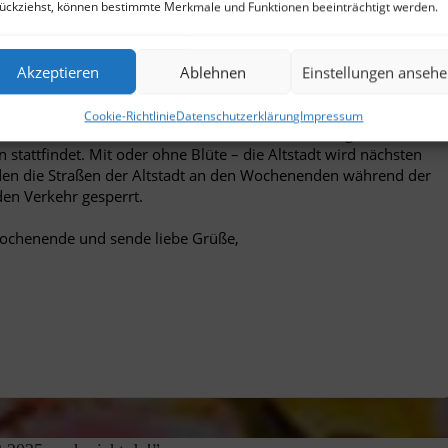
ückziehst, können bestimmte Merkmale und Funktionen beeinträchtigt werden.
Akzeptieren
Ablehnen
Einstellungen anseh
Breite Str. Bonn
Cookie-Richtlinie
Datenschutzerklärung
Impressum
tadt besuchen wollt, denkt daran, dass am Samstag, den 5.04.
 stattfindet. Mit oder ohne Blüte – die Altstadt wird nächsten
rden die Straßen der Altstadt an den Wochenenden während der
den Verkehr gesperrt.
ochenende und sende liebe Grüße,