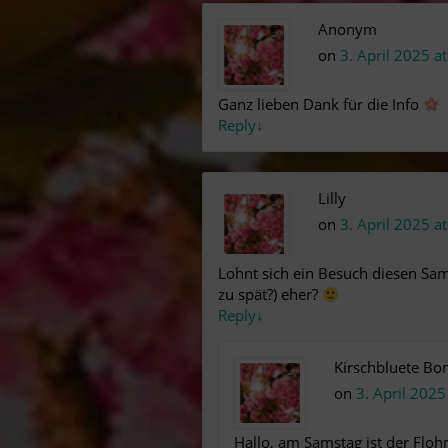
Anonym
on
3. April 2025 a
Ganz lieben Dank für die Info
Reply
↓
Lilly
on
3. April 2025 a
Lohnt sich ein Besuch diesen Sams
zu spät?) eher?
Reply
↓
Kirschbluete Bo
on
3. April 2025
Hallo, am Samstag ist der Flohm