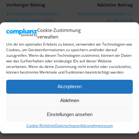
Vorheriger Beitrag
Nächster Beitrag
Kirschblüten-Liveticker -
#kirschblütenliveticker DI-
Cherry Blossoms NOW
31.03.2015
Cookie-Zustimmung
verwalten
Um dir ein optimales Erlebnis zu bieten, verwenden wir Technologien wie
Schreibe einen Kommentar
Cookies, um Geräteinformationen zu speichern und/oder darauf
zuzugreifen. Wenn du diesen Technologien zustimmst, können wir Daten
wie das Surfverhalten oder eindeutige IDs auf dieser Website
Deine E-Mail-Adresse wird nicht veröffentlicht.
verarbeiten. Wenn du deine Zustimmung nicht erteilst oder zurückziehst,
Erforderliche Felder sind mit
*
markiert
können bestimmte Merkmale und Funktionen beeinträchtigt werden.
Kommentar
*
Akzeptieren
Ablehnen
Einstellungen ansehen
Cookie-Richtlinie
Datenschutzerklärung
Impressum