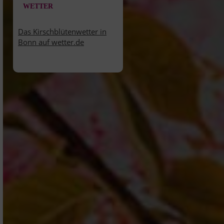
WETTER
Das Kirschblütenwetter in
Bonn auf wetter.de