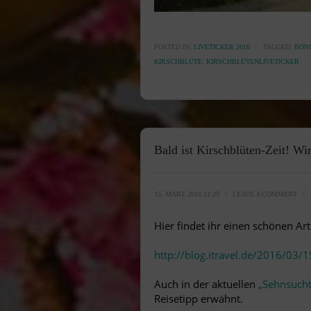
POSTED IN:
LIVETICKER 2016
\
TAGGED:
BON
KIRSCHBLÜTE
,
KIRSCHBLÜTENLIVETICKER
Bald ist Kirschblüten-Zeit! W
15. MÄRZ 2016 11:29
\
LEAVE A COMMENT
\
Hier findet ihr einen schönen Art
http://blog.itravel.de/2016/03/1
Auch in der aktuellen
„Sehnsucht
Reisetipp erwähnt.