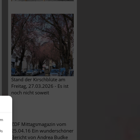
Stand der Kirschblüte am
Freitag, 27.03.2026 - Es ist
noch nicht soweit
um
ZDF Mittagsmagazin vom
25.04.16 Ein wunderschöner
Ds
Bericht von Andrea Budke