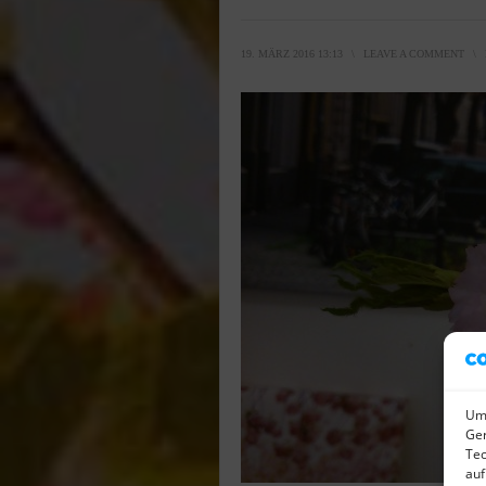
19. MÄRZ 2016 13:13
\
LEAVE A COMMENT
\
Um 
Ger
Tec
auf