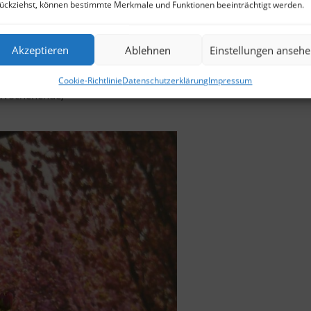
ückziehst, können bestimmte Merkmale und Funktionen beeinträchtigt werden.
aden . Die vor zwei Wochen erbeuteten Zweige von der Breite
Es ist schön, die Blüten einmal von ganz nah betrachten zu
Akzeptieren
Ablehnen
Einstellungen anseh
nz zart. Sobald es nun endlich wärmer wird können wir mit
Cookie-Richtlinie
Datenschutzerklärung
Impressum
 Wochenende,