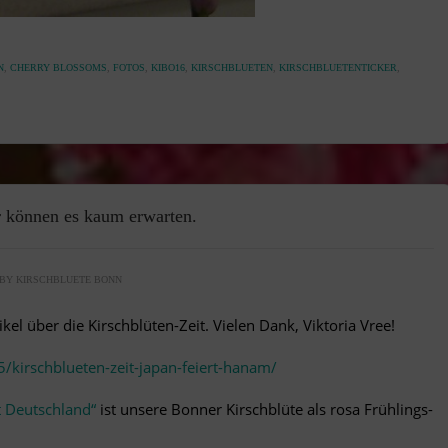
N
,
CHERRY BLOSSOMS
,
FOTOS
,
KIBO16
,
KIRSCHBLUETEN
,
KIRSCHBLUETENTICKER
,
ir können es kaum erwarten.
BY
KIRSCHBLUETE BONN
ikel über die Kirschblüten-Zeit. Vielen Dank, Viktoria Vree!
5/kirschblueten-zeit-japan-feiert-hanam/
 Deutschland“
ist unsere Bonner Kirschblüte als rosa Frühlings-