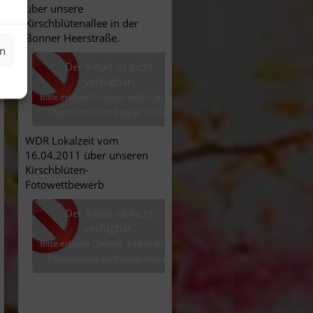
über unsere
Kirschblütenallee in der
Bonner Heerstraße.
en
Der Inhalt ist nicht
verfügbar.
Bitte erlaube Cookies, indem du auf
Übernehmen im Banner klickst.
WDR Lokalzeit vom
16.04.2011 über unseren
Kirschblüten-
Fotowettbewerb
Der Inhalt ist nicht
verfügbar.
Bitte erlaube Cookies, indem du auf
Übernehmen im Banner klickst.