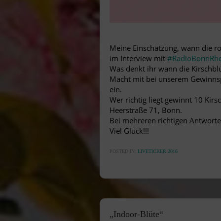
Meine Einschätzung, wann die ros
im Interview mit
#RadioBonnRhe
Was denkt ihr wann die Kirschblü
Macht mit bei unserem Gewinnsp
ein.
Wer richtig liegt gewinnt 10 Kir
Heerstraße 71, Bonn.
Bei mehreren richtigen Antworte
Viel Glück!!!
POSTED IN:
LIVETICKER 2016
„Indoor-Blüte“