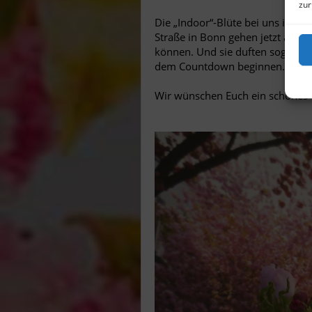
zur
Die „Indoor“-Blüte bei uns im L
Straße in Bonn gehen jetzt auf. 
können. Und sie duften sogar ga
dem Countdown beginnen.
Wir wünschen Euch ein schönes