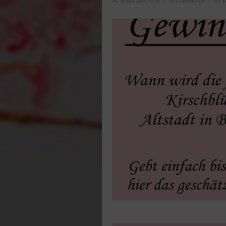
24. MÄRZ 2016 15:18
\
15 COMMENTS
\
BY
K