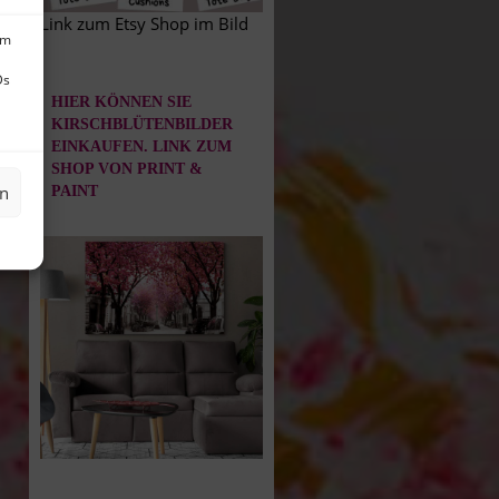
→
Link zum Etsy Shop im Bild
um
Ds
HIER KÖNNEN SIE
KIRSCHBLÜTENBILDER
EINKAUFEN. LINK ZUM
SHOP VON PRINT &
en
PAINT