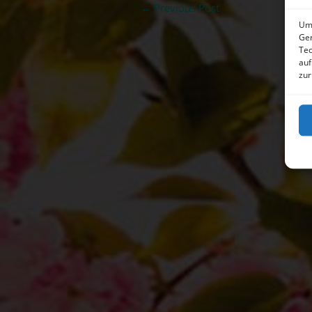
←
Previous Post
Um 
Ger
Tec
auf
zur