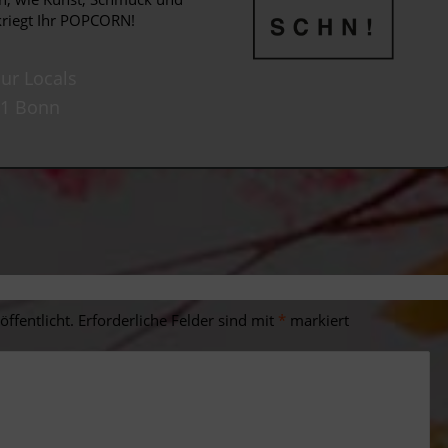
kriegt Ihr POPCORN!
our Locals
111 Bonn
ffentlicht.
Erforderliche Felder sind mit
*
markiert