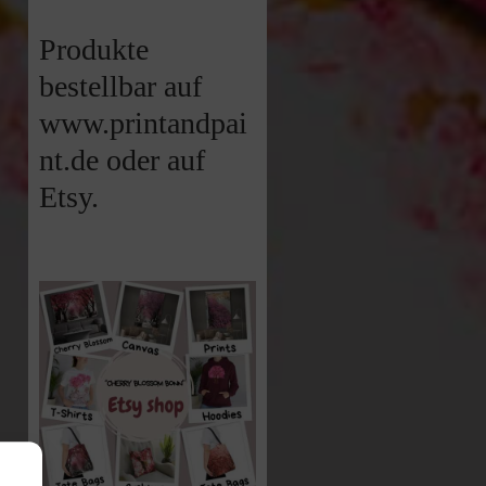
Produkte
bestellbar auf
www.printandpai
nt.de oder auf
Etsy.