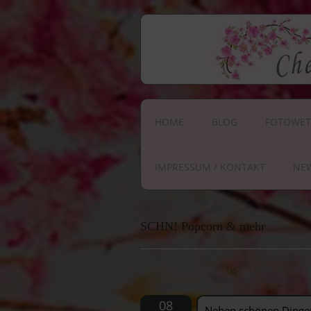
HOME
BLOG
FOTOWET
IMPRESSUM / KONTAKT
NE
SCHN! Popcorn & mehr
24. MÄRZ 2017 19:15
\
LEAVE A COMMENT
\
BY
08
Neben schönen Dingen