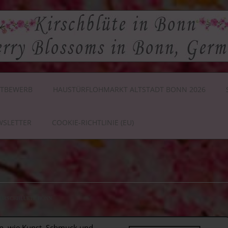
TBEWERB
HAUSTÜRFLOHMARKT ALTSTADT BONN 2026
WSLETTER
COOKIE-RICHTLINIE (EU)
KIRSCHBLUETE BONN
, wie Kunst, Schmuck und