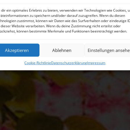
Next Post
dir ein optimales Erlebnis zu bieten, verwenden wir Technologien wie Cookies, 
äteinformationen zu speichern und/oder darauf zuzugreifen. Wenn du diesen
hnologien zustimmst, können wir Daten wie das Surfverhalten oder eindeutige I
 dieser Website verarbeiten. Wenn du deine Zustimmung nicht erteilst oder
ückziehst, können bestimmte Merkmale und Funktionen beeinträchtigt werden.
Akzeptieren
Ablehnen
Einstellungen anseh
Cookie-Richtlinie
Datenschutzerklärung
Impressum