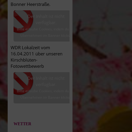
Bonner Heerstraße.
Der Inhalt ist nicht
verfügbar.
Bitte erlaube Cookies, indem du auf
Übernehmen im Banner klickst.
WDR Lokalzeit vom
16.04.2011 über unseren
Kirschblüten-
Fotowettbewerb
Der Inhalt ist nicht
verfügbar.
Bitte erlaube Cookies, indem du auf
Übernehmen im Banner klickst.
WETTER