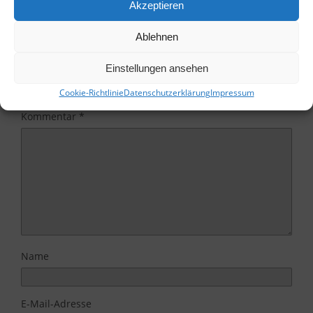
Akzeptieren
Ablehnen
Schreibe einen Kommentar
Einstellungen ansehen
Deine E-Mail-Adresse wird nicht veröffentlicht.
Erforderliche Felder sind mit
*
markiert
Cookie-Richtlinie
Datenschutzerklärung
Impressum
Kommentar
*
Name
E-Mail-Adresse