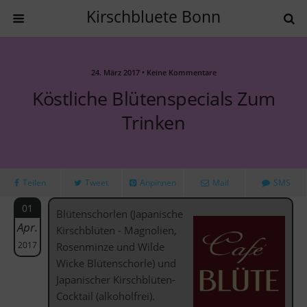
Kirschbluete Bonn
24. März 2017 • Keine Kommentare
Köstliche Blütenspecials Zum
Trinken
Teilen
Tweet
Anpinnen
Mail
SMS
01
Blütenschorlen (Japanische
Apr.
Kirschblüten - Magnolien,
2017
Rosenminze und Wilde
Wicke Blütenschorle) und
Japanischer Kirschblüten-
Cocktail (alkoholfrei).