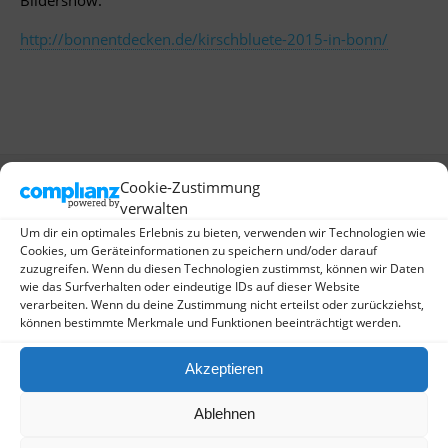
Bildershow.
http://bonnentdecken.de/kirschbluete-2015-in-bonn/
Vorheriger Beitrag
Nächster Beitrag
Cookie-Zustimmung
Freitag 10.04.15
#kirschblütenliveticker
verwalten
Maxstraße
Dienstag, Tuesday,
Um dir ein optimales Erlebnis zu bieten, verwenden wir Technologien wie
14.04.2015
Cookies, um Geräteinformationen zu speichern und/oder darauf
zuzugreifen. Wenn du diesen Technologien zustimmst, können wir Daten
wie das Surfverhalten oder eindeutige IDs auf dieser Website
verarbeiten. Wenn du deine Zustimmung nicht erteilst oder zurückziehst,
können bestimmte Merkmale und Funktionen beeinträchtigt werden.
Schreibe einen Kommentar
Akzeptieren
Deine E-Mail-Adresse wird nicht veröffentlicht.
Erforderliche Felder sind mit
*
markiert
Ablehnen
Kommentar
*