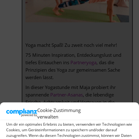
Yoga macht Spaß! Zu zweit noch viel mehr!
75 Minuten Inspiration, Entdeckungslust und
tiefes Eintauchen ins
Partneryoga
, das die
Prinzipien des Yoga zur gemeinsamen Sache
werden lässt.
In dieser Yogastunde mit Maja probiert ihr
spannende
Partner-Asanas
, die lebendige
Frische, Achtsamkeit und Vertrauen in die
Beziehung zu
Cookie-Zustimmung
verwalten
sich selbst und zum Yoga-Partner bringen.
Um dir ein optimales Erlebnis zu bieten, verwenden wir Technologien wie
Cookies, um Geräteinformationen zu speichern und/oder darauf
zuzugreifen. Wenn du diesen Technologien zustimmst, können wir Daten