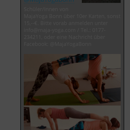
Schüler/Innen von
MajaYoga Bonn über 10er Karten, sonst
15,--€. Bitte vorab anmelden unter
info@maja-yoga.com / Tel.: 0177-
234211, oder eine Nachricht über
Facebook: @MajaYogaBonn