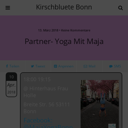
Kirschbluete Bonn
13. März 2018 • Keine Kommentare
Partner- Yoga Mit Maja
Teilen
Tweet
Anpinnen
Mail
SMS
10
18:00 19:15
Apr.
@ Hinterhaus Frau
2018
Holle
Breite Str. 56 53111
Bonn
Facebook:
@MajaYogaBonn