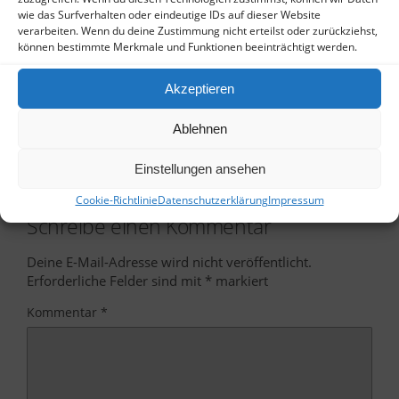
wie das Surfverhalten oder eindeutige IDs auf dieser Website
verarbeiten. Wenn du deine Zustimmung nicht erteilst oder zurückziehst,
können bestimmte Merkmale und Funktionen beeinträchtigt werden.
Akzeptieren
Vorheriger Beitrag
Nächster Beitrag
Haiku-Lesung
Gedichte - Gitarren - Gesang
Ablehnen
- Zur Kirschblütenzeit
Einstellungen ansehen
Cookie-Richtlinie
Datenschutzerklärung
Impressum
Schreibe einen Kommentar
Deine E-Mail-Adresse wird nicht veröffentlicht.
Erforderliche Felder sind mit
*
markiert
Kommentar
*