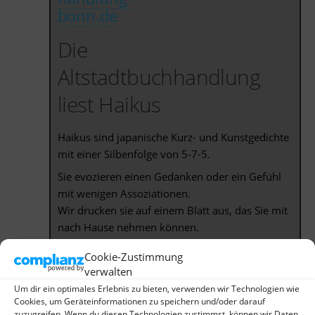
bonn.de
Die
Altstadtbuchhandlung
liest Haikus
Haikus sind japanische Kurz- und Kunstgedichte
mit einer Silbenfolge von 5-7-5.
Sie evozieren einen Gedanken oder ein Gefühl
mit wenigen Assoziationen.
Wir drucken sie auf einem Blatt aus, das Sie mit
nach Hause nehmen können.
Es gibt keine zeitlich umgrenzte Lesung.
Cookie-Zustimmung
verwalten
Jede/r, der/die den Buchladen besucht,
bekommt einen Haiku vorgelesen.
Um dir ein optimales Erlebnis zu bieten, verwenden wir Technologien wie
Cookies, um Geräteinformationen zu speichern und/oder darauf
zuzugreifen. Wenn du diesen Technologien zustimmst, können wir Daten