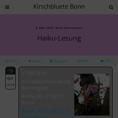
Kirschbluete Bonn
8. März 2018 • Keine Kommentare
Haiku-Lesung
Teilen
Tweet
Anpinnen
Mail
SMS
13
11:00 13:00
Apr.
Altstadtbuchhandlung
2018
Büchergilde
Breite Str. 47 53111
Bonn
www.altstadtbuch
handlung-