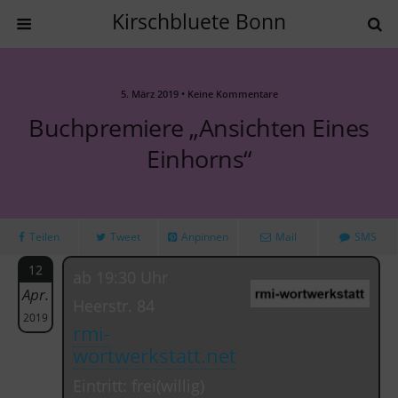
Kirschbluete Bonn
5. März 2019 • Keine Kommentare
Buchpremiere „Ansichten Eines
Einhorns“
Teilen
Tweet
Anpinnen
Mail
SMS
12
ab 19:30 Uhr
Apr.
Heerstr. 84
2019
rmi-
wortwerkstatt.net
Eintritt: frei(willig)