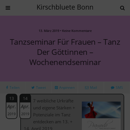
Kirschbluete Bonn
13. März 2019 • Keine Kommentare
Tanzseminar Für Frauen – Tanz
Der Göttinnen –
Wochenendseminar
Teilen
Tweet
Anpinnen
Mail
SMS
13
14
7 weibliche Urkräfte
Apr.
Apr.
und eigene Stärken +
2019
2019
Potenziale im Tanz
entdecken am 13. +
14. April 2019